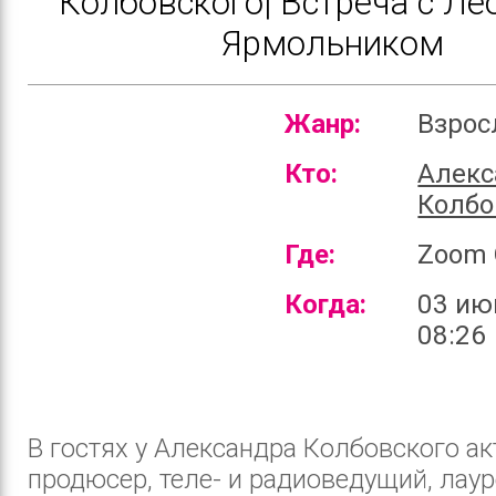
Колбовского| Встреча с Л
Ярмольником
Жанр:
Взро
Кто:
Алекс
Колбо
Где:
Zoom 
Когда:
03 ию
08:26
В гостях у Александра Колбовского ак
продюсер, теле- и радиоведущий, лаур