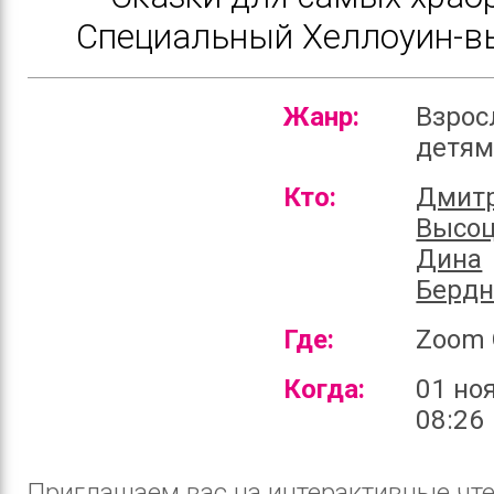
Специальный Хеллоуин-в
Жанр:
Взрос
детя
Кто:
Дмит
Высоц
Дина
Бердн
Где:
Zoom 
Когда:
01 но
08:26
Приглашаем вас на интерактивные чте