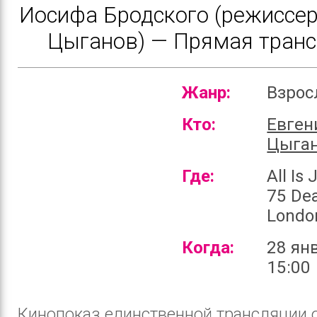
Иосифа Бродского (режиссер
Цыганов) — Прямая тран
Жанр:
Взро
Кто:
Евген
Цыга
Где:
All Is
75 Dea
Londo
Когда:
28 ян
15:00
Кинопоказ единственной трансляции 