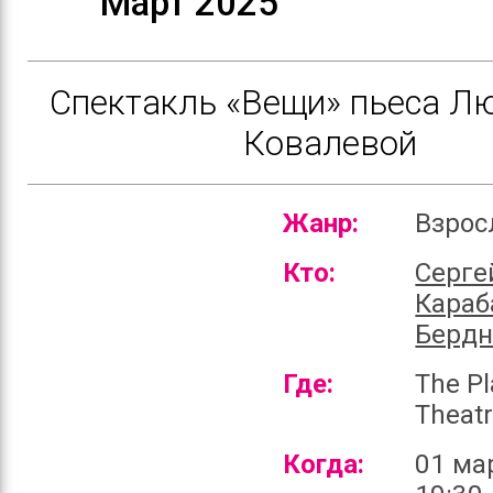
Март 2025
Спектакль «Вещи» пьеса 
Ковалевой
Жанр:
Взро
Кто:
Серге
Караб
Бердн
Где:
The P
Theat
Когда:
01 ма