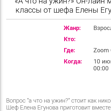
«А что на ужин?» Он-лайн 
классы от шефа Елены Ег
Жанр:
Взро
Кто:
Где:
Zoom 
Когда:
10 ию
00:00
Вопрос "а что на ужин?" стоит как нико
Шеф Елена Егунова приготовит вместе