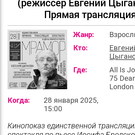
(режиссер Евгений Цыга
Прямая трансляци
Жанр:
Взрос
Кто:
Евгени
Цыган
Где:
All Is 
75 Dean
London
Когда:
28 января 2025,
15:00
Кинопоказ единственной трансляци
спектакля по пьесе Иосифа Бродско