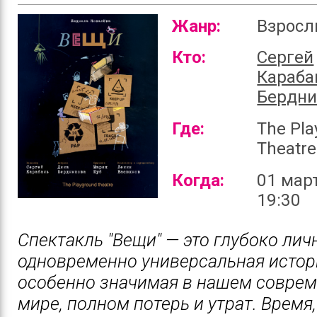
Жанр:
Взрос
Кто:
Сергей
Караба
Бердни
Где:
The Pla
Theatre
Когда:
01 март
19:30
Спектакль "Вещи" — это глубоко лич
одновременно универсальная истор
особенно значимая в нашем совре
мире, полном потерь и утрат. Время