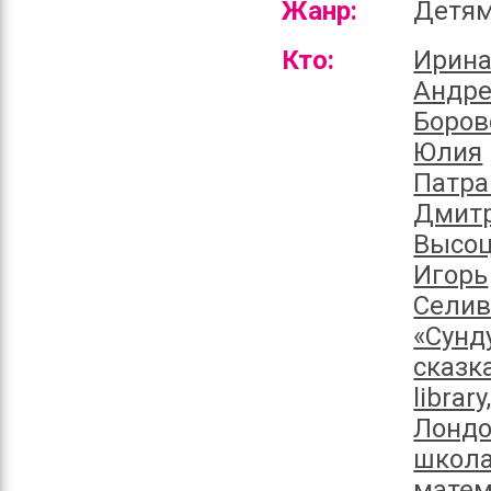
Жанр:
Детя
Кто:
Ирина
Андр
Боров
Юлия
Патра
Дмит
Высоц
Игорь
Селив
«Сунд
сказк
library
Лондо
школ
матем