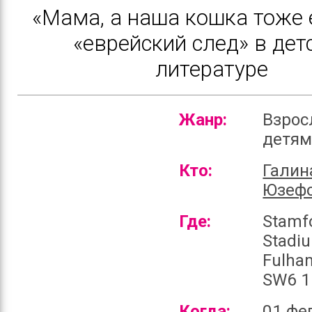
«Мама, а наша кошка тоже 
«еврейский след» в дет
литературе
Жанр:
Взрос
детя
Кто:
Галин
Юзеф
Где:
Stamf
Stadi
Fulha
SW6 1
Когда:
01 фе