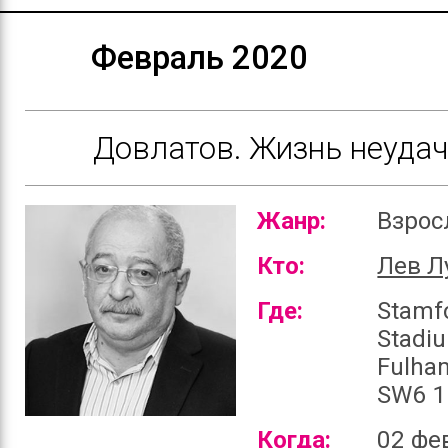
Февраль 2020
Довлатов. Жизнь неуда
Жанр:
Взро
Кто:
Лев Л
Где:
Stamf
Stadi
Fulha
SW6 1
Когда:
02 фе