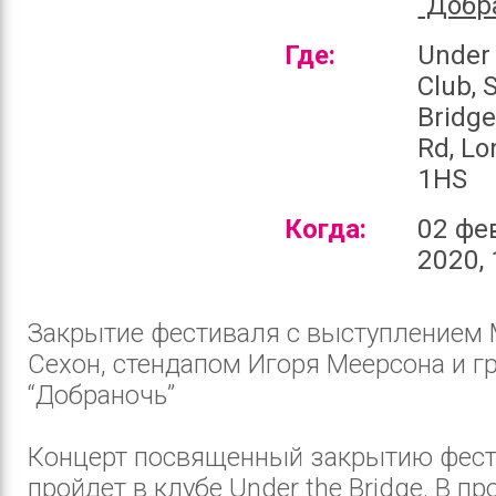
“Добр
Где:
Under 
Club, 
Bridge
Rd, L
1HS
Когда:
02 фе
2020, 
Закрытие фестиваля с выступлением
Сехон, стендапом Игоря Меерсона и г
“Добраночь”
Концерт посвященный закрытию фест
пройдет в клубе Under the Bridge. В п