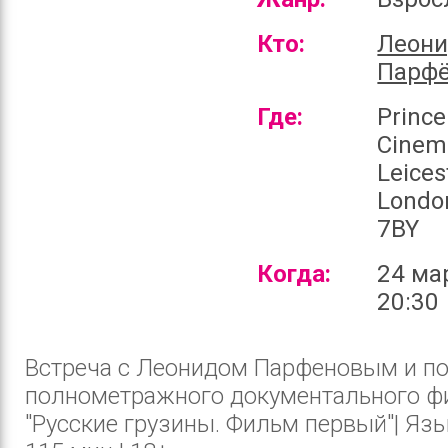
Кто:
Леон
Парф
Где:
Prince
Cinem
Leices
Londo
7BY
Когда:
24 ма
20:30
Встреча с Леонидом Парфеновым и п
полнометражного документального ф
"Русские грузины. Фильм первый"| Язык