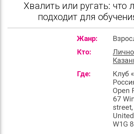
Хвалить или ругать: что 
подходит для обучени
Жанр:
Взро
Кто:
Лично
Казан
Где:
Клуб 
Росси
Open 
67 Wi
street
Unite
W1G 