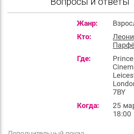
Вопросы и ответы
Жанр:
Взро
Кто:
Леон
Парф
Где:
Prince
Cinem
Leices
Londo
7BY
Когда:
25 ма
18:00
Дополнительный показ