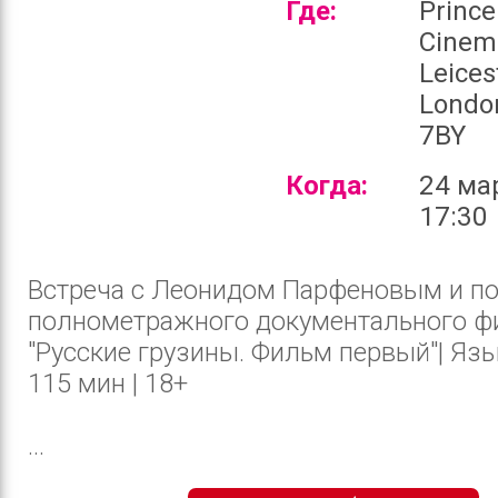
Где:
Prince
Cinem
Leices
Londo
7BY
Когда:
24 ма
17:30
Встреча с Леонидом Парфеновым и п
полнометражного документального ф
"Русские грузины. Фильм первый"| Язык
115 мин | 18+
...