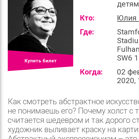
детя
Кто:
Юлия 
Где:
Stamf
Stadi
Fulha
SW6 1
Купить билет
Когда:
02 фе
2020, 
Как смотреть абстрактное искусство
не понимаешь его? Почему холст с 
считается шедевром и так дорого с
художник выливает краску на карти
Абстрактный экспрессионизм – это и