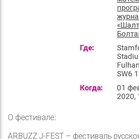
прогр
журн
«Шалт
Болта
Где:
Stamf
Stadi
Fulha
SW6 1
Когда:
01 фе
2020, 
О фестивале:
ARBUZZ J-FEST – фестиваль русско