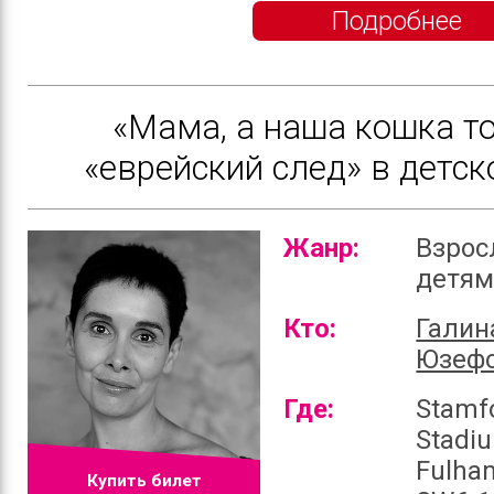
Подробнее
«Мама, а наша кошка то
«еврейский след» в детск
Жанр:
Взрос
детя
Кто:
Галин
Юзеф
Где:
Stamf
Stadi
Fulha
Купить билет