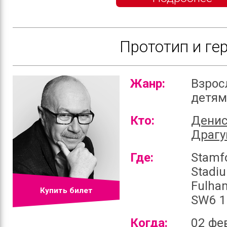
Прототип и ге
Жанр:
Взрос
детя
Кто:
Дени
Драгу
Где:
Stamf
Stadi
Fulha
Купить билет
SW6 1
Когда:
02 фе