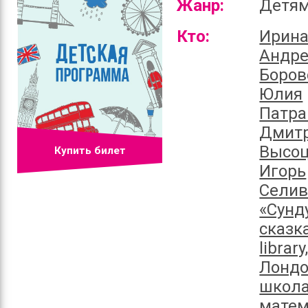
Жанр:
Детя
Кто:
Ирина
Андр
Боров
Юлия
Патра
Дмит
Высоц
Купить билет
Игорь
Селив
«Сунд
сказк
library
Лондо
школ
матем