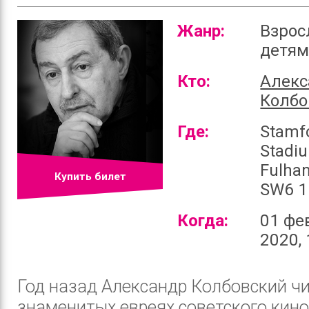
Жанр:
Взрос
детя
Кто:
Алекс
Колбо
Где:
Stamf
Stadi
Fulha
Купить билет
SW6 1
Когда:
01 фе
2020, 
Год назад Александр Колбовский ч
знаменитых евреях советского кино.