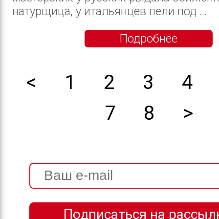
натурщица, у итальянцев пели под ...
Подробнее
<
1
2
3
4
7
8
>