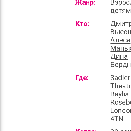
Жанр:
Взрос
детя
Кто:
Дмит
Высоц
Алеся
Маньк
Дина
Бердн
Где:
Sadler
Theatr
Baylis
Roseb
Londo
4TN