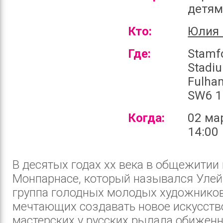
детя
Кто:
Юлия 
Где:
Stamf
Stadi
Fulha
SW6 1
Когда:
02 ма
14:00
В десятых годах хх века в общежитии 
Монпарнасе, который назывался Улей
группа голодных молодых художников
мечтающих создавать новое искусство
мастерских у русских рыдала обижен