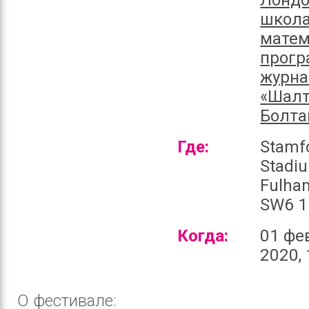
Лондо
школ
матем
прогр
журн
«Шалт
Болта
Где:
Stamf
Stadi
Fulha
SW6 1
Когда:
01 фе
2020, 
О фестивале: