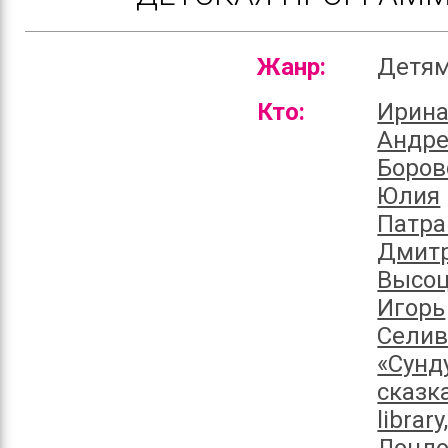
Жанр:
Детя
Кто:
Ирина
Андр
Боров
Юлия
Патра
Дмит
Высоц
Игорь
Селив
«Сунд
сказк
library