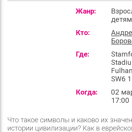
Жанр:
Взрос
детя
Кто:
Андр
Боров
Где:
Stamf
Stadi
Fulha
SW6 1
Когда:
02 ма
17:00
Что такое символы и каково их значен
истории цивилизации? Как в еврейско