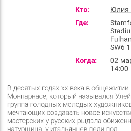
Кто:
Юлия 
Где:
Stamf
Stadi
Fulha
SW6 1
Когда:
02 ма
14:00
В десятых годах хх века в общежитии 
Монпарнасе, который назывался Улей
группа голодных молодых художников
мечтающих создавать новое искусство
мастерских у русских рыдала обижен
натурщица, у итальянцев пели под ...