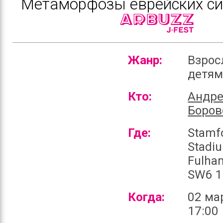
Метаморфозы еврейских с
Жанр:
Взрос
детя
Кто:
Андр
Боров
Где:
Stamf
Stadi
Fulha
SW6 1
Когда:
02 ма
17:00