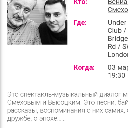
Кто:
Вени
Смех
Где:
Under 
Club /
Bridge
Rd / 
Londo
Когда:
03 ма
19:30
Это спектакль-музыкальный диалог 
Смеховым и Высоцким. Это песни, бай
рассказы, воспоминания о них самих, 
дружбе, о эпохе......