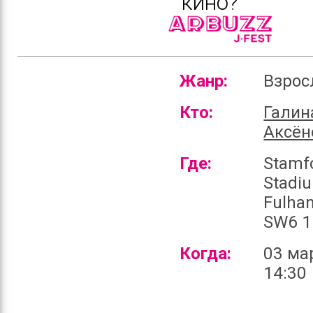
кино?
Жанр:
Взро
Кто:
Галин
Аксён
Где:
Stamf
Stadi
Fulha
SW6 1
Когда:
03 ма
14:30