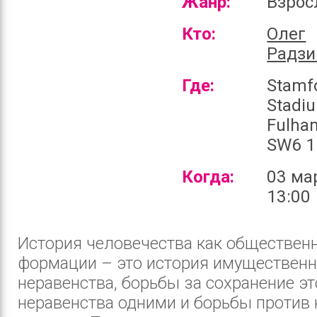
Жанр:
Взро
Кто:
Олег
Радзи
Где:
Stamf
Stadi
Fulha
SW6 1
Когда:
03 ма
13:00
История человечества как обществен
формации – это история имущественн
неравенства, борьбы за сохранение эт
неравенства одними и борьбы против 