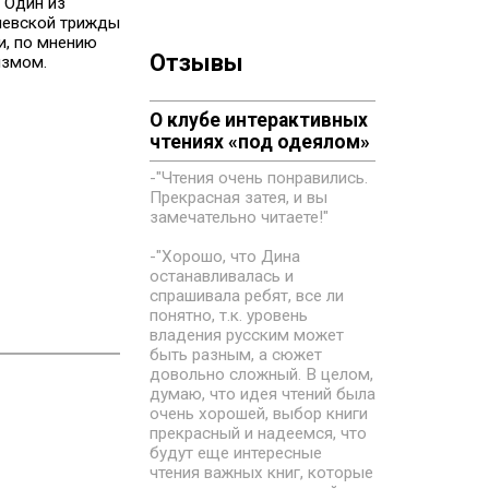
 Один из
чевской трижды
и, по мнению
Отзывы
измом.
О клубе интерактивных
чтениях «под одеялом»
-"Чтения очень понравились.
Прекрасная затея, и вы
замечательно читаете!"
-"Хорошо, что Дина
останавливалась и
спрашивала ребят, все ли
понятно, т.к. уровень
владения русским может
быть разным, а сюжет
довольно сложный. В целом,
думаю, что идея чтений была
очень хорошей, выбор книги
прекрасный и надеемся, что
будут еще интересные
чтения важных книг, которые