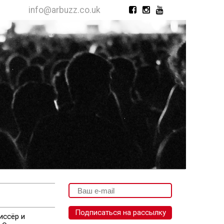
info@arbuzz.co.uk
иссёр и