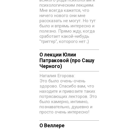
всякого рода психологам и
психологическим лекциям.
Мне всегда кажется, что
ничего нового они мне
рассказать не могут. Но тут
было и впрямь интересно и
полезно. Прямо жду, когда
сработает какой-нибудь
"триггер", которого нет ;)
О лекции Юлии
Патраковой (про Сашу
Черного)
Наталия Егорова:
Это было очень-очень
здорово. Спасибо вам, что
находите и привозите таких
потрясающих лекторов. Это
было камерно, интимно,
познавательно, душевно и
просто очень интересно!
О Веллере