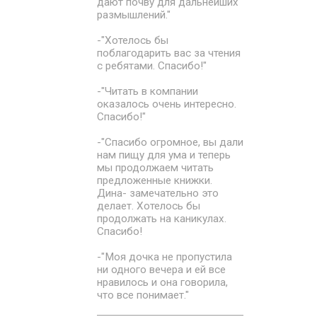
дают почву для дальнейших
размышлений."
-"Хотелось бы
поблагодарить вас за чтения
с ребятами. Спасибо!"
-"Читать в компании
оказалось очень интересно.
Спасибо!"
-"Спасибо огромное, вы дали
нам пищу для ума и теперь
мы продолжаем читать
предложенные книжки.
Дина- замечательно это
делает. Хотелось бы
продолжать на каникулах.
Спасибо!
-"Моя дочка не пропустила
ни одного вечера и ей все
нравилось и она говорила,
что все понимает."