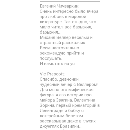
Евгений Чичваркин:
Очень интересно было вчера
про любовь в мировой
литературе. Так стыдно, что
мало читал, всё барыжил,
барыжил...
Михаил Веллер весёлый и
страстный рассказчик.
Всем настоятельно
рекомендую прийти и
послушать.
И намотать на ус.
Vic Prescott:
Спасибо, девчонки,
чудесный вечер с Веллером!
Для меня это мифическая
фигура, я его истории про
майора Звягина, Валентина
Зорина, первый крематорий в
Ленинграде и бабку с
лотерейным билетом
рассказывал даже в глухих
джунглях Бразилии...