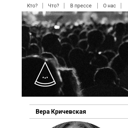
Кто?
Что?
В прессе
О нас
Вера Кричевская