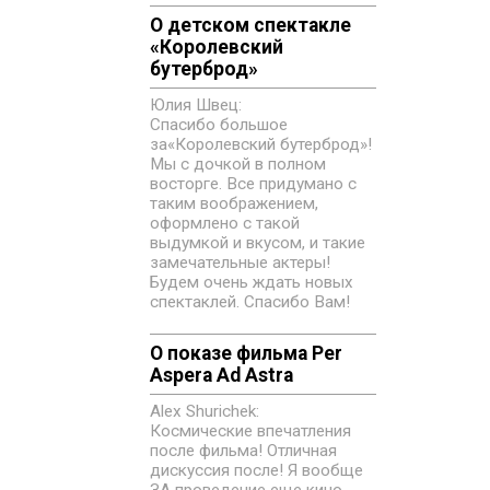
О детском спектакле
«‎Королевский
бутерброд»
Юлия Швец:
Спасибо большое
за«‎Королевский бутерброд»!
Мы с дочкой в полном
восторге. Все придумано с
таким воображением,
оформлено с такой
выдумкой и вкусом, и такие
замечательные актеры!
Будем очень ждать новых
спектаклей. Спасибо Вам!
О показе фильма Per
Aspera Ad Astra
Alex Shurichek:
Космические впечатления
после фильма! Отличная
дискуссия после! Я вообще
ЗА проведение еще кино