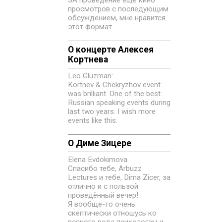
просмотров с последующим
обсуждением, мне нравится
этот формат.
О концерте Алексея
Кортнева
Leo Gluzman:
Kortnev & Chekryzhov event
was brilliant. One of the best
Russian speaking events during
last two years. I wish more
events like this.
О Диме Зицере
Elena Evdokimovа:
Спасибо тебе, Arbuzz
Lectures и тебе, Dima Zicer, за
отлично и с пользой
проведённый вечер!
Я вообще-то очень
скептически отношусь ко