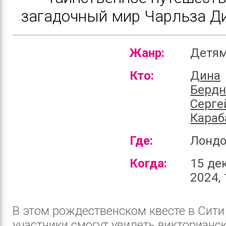
загадочный мир Чарльза Ди
Жанр:
Детя
Кто:
Дина
Бердн
Серге
Караб
Где:
Лонд
Когда:
15 де
2024, 
В этом рождественском квесте в Сит
участники смогут увидеть викторианс