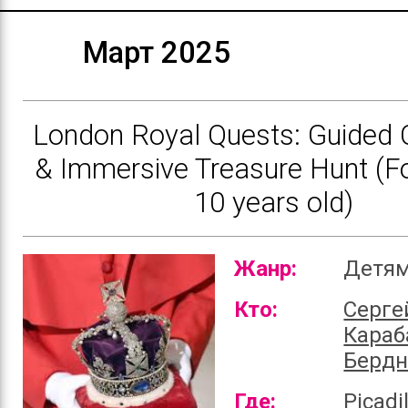
Март 2025
London Royal Quests: Guided 
& Immersive Treasure Hunt (Fo
10 years old)
Жанр:
Детя
Кто:
Серге
Караб
Бердн
Где:
Picadil