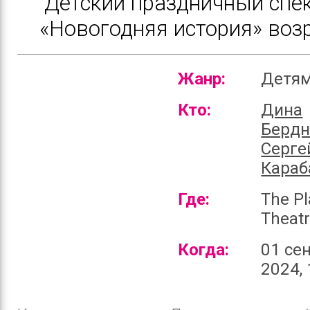
Детский праздничный спе
«Новогодняя история» воз
Жанр:
Детя
Кто:
Дина
Бердн
Серге
Караб
Где:
The P
Theat
Когда:
01 се
2024, 