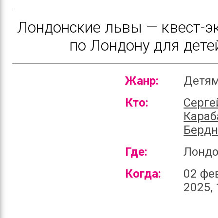
Лондонские львы — квест-э
по Лондону для дете
Жанр:
Детя
Кто:
Серге
Караб
Бердн
Где:
Лонд
Когда:
02 фе
2025, 