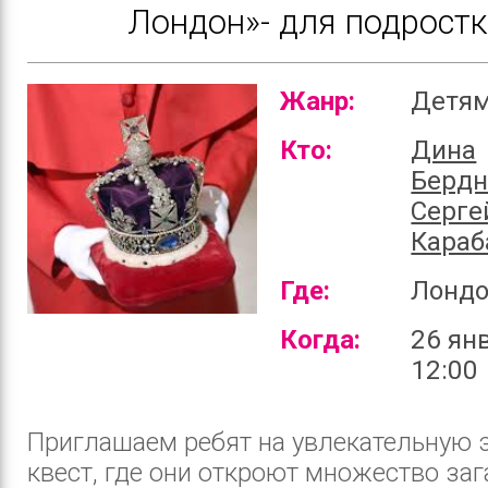
Лондон»- для подрост
Жанр:
Детя
Кто:
Дина
Бердн
Серге
Караб
Где:
Лонд
Когда:
26 ян
12:00
Приглашаем ребят на увлекательную 
квест, где они откроют множество заг