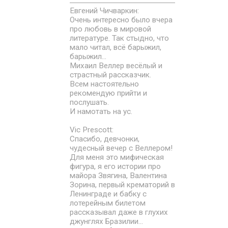
Евгений Чичваркин:
Очень интересно было вчера
про любовь в мировой
литературе. Так стыдно, что
мало читал, всё барыжил,
барыжил...
Михаил Веллер весёлый и
страстный рассказчик.
Всем настоятельно
рекомендую прийти и
послушать.
И намотать на ус.
Vic Prescott:
Спасибо, девчонки,
чудесный вечер с Веллером!
Для меня это мифическая
фигура, я его истории про
майора Звягина, Валентина
Зорина, первый крематорий в
Ленинграде и бабку с
лотерейным билетом
рассказывал даже в глухих
джунглях Бразилии...