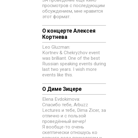
просмотров с последующим
обсуждением, мне нравится
этот формат.
О концерте Алексея
Кортнева
Leo Gluzman:
Kortnev & Chekryzhov event
was brilliant. One of the best
Russian speaking events during
last two years. I wish more
events like this.
О Диме Зицере
Elena Evdokimovа:
Спасибо тебе, Arbuzz
Lectures и тебе, Dima Zicer, за
отлично и с пользой
проведённый вечер!
Я вообще-то очень
скептически отношусь ко