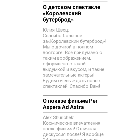
О детском спектакле
«‎Королевский
бутерброд»
Юлия Швец:
Спасибо большое
за«‎Королевский бутерброд»!
Мы с дочкой в полном
восторге. Все придумано с
таким воображением,
оформлено с такой
выдумкой и вкусом, и такие
замечательные актеры!
Будем очень ждать новых
спектаклей. Спасибо Вам!
О показе фильма Per
Aspera Ad Astra
Alex Shurichek:
Космические впечатления
после фильма! Отличная
дискуссия после! Я вообще
ЗА проведение еще кино