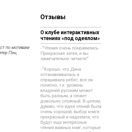
Отзывы
О клубе интерактивных
чтениях «под одеялом»
ест по мотивам
-"Чтения очень понравились.
тер Пэн,
Прекрасная затея, и вы
замечательно читаете!"
-"Хорошо, что Дина
останавливалась и
спрашивала ребят, все ли
понятно, т.к. уровень
владения русским может
быть разным, а сюжет
довольно сложный. В целом,
думаю, что идея чтений была
очень хорошей, выбор книги
прекрасный и надеемся, что
будут еще интересные
чтения важных книг, которые