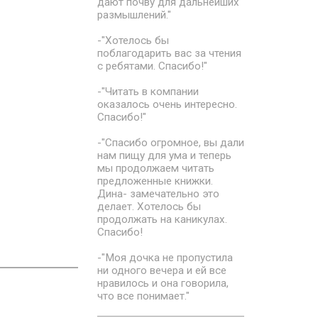
дают почву для дальнейших
размышлений."
-"Хотелось бы
поблагодарить вас за чтения
с ребятами. Спасибо!"
-"Читать в компании
оказалось очень интересно.
Спасибо!"
-"Спасибо огромное, вы дали
нам пищу для ума и теперь
мы продолжаем читать
предложенные книжки.
Дина- замечательно это
делает. Хотелось бы
продолжать на каникулах.
Спасибо!
-"Моя дочка не пропустила
ни одного вечера и ей все
нравилось и она говорила,
что все понимает."