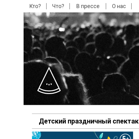
Кто?
Что?
В прессе
О нас
Детский праздничный спектак