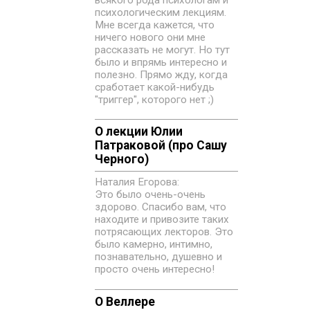
всякого рода психологам и
психологическим лекциям.
Мне всегда кажется, что
ничего нового они мне
рассказать не могут. Но тут
было и впрямь интересно и
полезно. Прямо жду, когда
сработает какой-нибудь
"триггер", которого нет ;)
О лекции Юлии
Патраковой (про Сашу
Черного)
Наталия Егорова:
Это было очень-очень
здорово. Спасибо вам, что
находите и привозите таких
потрясающих лекторов. Это
было камерно, интимно,
познавательно, душевно и
просто очень интересно!
О Веллере