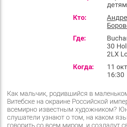
детя
Кто:
Андр
Боров
Где:
Bucha
30 Ho
2LX L
Когда:
11 ок
16:30
Как мальчик, родившийся в маленько
Витебске на окраине Российской импер
всемирно известным художником? Ю
слушатели узнают о том, на каком яз
говорить со всем миром, и создадут с