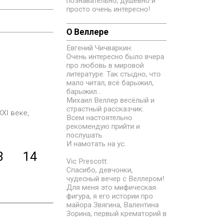
познавательно, душевно и
просто очень интересно!
О Веллере
Евгений Чичваркин:
Очень интересно было вчера
про любовь в мировой
литературе. Так стыдно, что
мало читал, всё барыжил,
барыжил...
Михаил Веллер весёлый и
страстный рассказчик.
XI веке,
Всем настоятельно
рекомендую прийти и
послушать.
И намотать на ус.
3
14
Vic Prescott:
Спасибо, девчонки,
чудесный вечер с Веллером!
Для меня это мифическая
фигура, я его истории про
майора Звягина, Валентина
Зорина, первый крематорий в