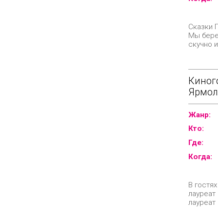
Сказки 
Мы берем
скучно и
Киног
Ярмол
Жанр:
Кто:
Где:
Когда:
В гостях
лауреат
лауреат