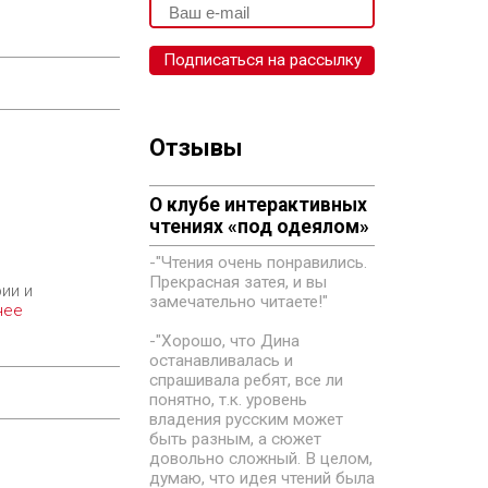
Отзывы
О клубе интерактивных
чтениях «под одеялом»
-"Чтения очень понравились.
Прекрасная затея, и вы
ии и
замечательно читаете!"
нее
-"Хорошо, что Дина
останавливалась и
спрашивала ребят, все ли
понятно, т.к. уровень
владения русским может
быть разным, а сюжет
довольно сложный. В целом,
думаю, что идея чтений была