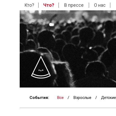
Кто?
Что?
В прессе
О нас
События:
Все
/
Взрослые
/
Детские