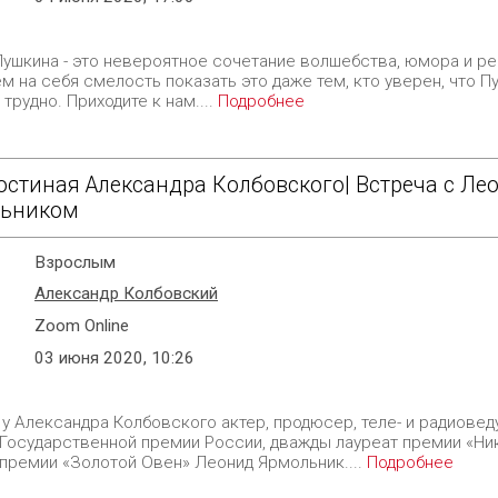
Пушкина - это невероятное сочетание волшебства, юмора и ре
 на себя смелость показать это даже тем, кто уверен, что Пу
 трудно. Приходите к нам....
Подробнее
остиная Александра Колбовского| Встреча с Л
ьником
Взрослым
Александр Колбовский
Zoom Online
03 июня 2020, 10:26
 у Александра Колбовского актер, продюсер, теле- и радиовед
 Государственной премии России, дважды лауреат премии «Ник
 премии «Золотой Овен» Леонид Ярмольник....
Подробнее