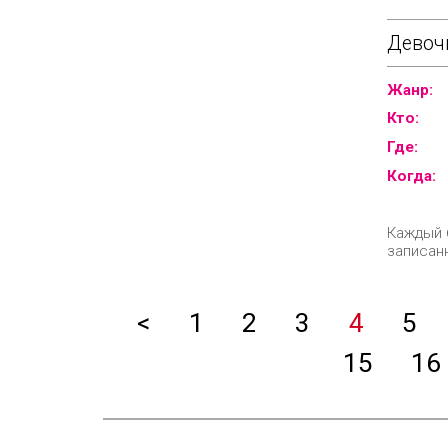
Девочк
Жанр:
Кто:
Где:
Когда:
Каждый 
записан
<
1
2
3
4
5
15
16