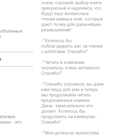
очень хорошей, выбор книги
прекрасный и надеемся, что
будут еще интересные
чтения важных книг, которые
дают почву для дальнейших
размышлений."
ь объёмные
е
-"Хотелось бы
поблагодарить вас за чтения
с ребятами. Спасибо!"
+
-"Читать в компании
оказалось очень интересно.
Спасибо!"
-"Спасибо огромное, вы дали
нам пищу для ума и теперь
мы продолжаем читать
предложенные книжки.
Дина- замечательно это
делает. Хотелось бы
ализма.
продолжать на каникулах.
шкин - это
Спасибо!
-"Моя дочка не пропустила