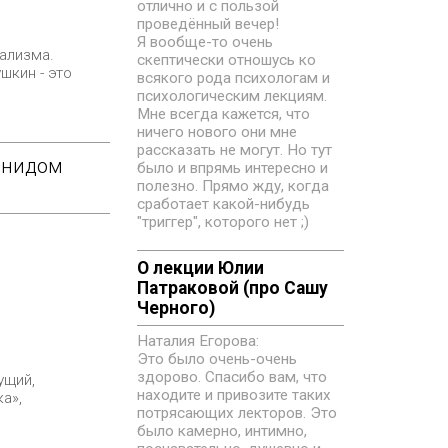
отлично и с пользой
проведённый вечер!
Я вообще-то очень
ализма.
скептически отношусь ко
шкин - это
всякого рода психологам и
психологическим лекциям.
Мне всегда кажется, что
ничего нового они мне
рассказать не могут. Но тут
еонидом
было и впрямь интересно и
полезно. Прямо жду, когда
сработает какой-нибудь
"триггер", которого нет ;)
О лекции Юлии
Патраковой (про Сашу
Черного)
Наталия Егорова:
Это было очень-очень
здорово. Спасибо вам, что
ущий,
находите и привозите таких
а»,
потрясающих лекторов. Это
было камерно, интимно,