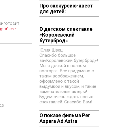
Про экскурсию-квест
для детей:
риготовит
дробнее
О детском спектакле
«‎Королевский
бутерброд»
Юлия Швец:
Спасибо большое
за«‎Королевский бутерброд»!
Мы с дочкой в полном
восторге. Все придумано с
таким воображением,
оформлено с такой
выдумкой и вкусом, и такие
замечательные актеры!
Будем очень ждать новых
спектаклей. Спасибо Вам!
да
О показе фильма Per
Aspera Ad Astra