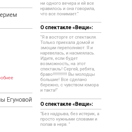
ни одного вечера и ей все
нравилось и она говорила,
что все понимает."
лерием
О спектакле «Вещи»:
"Я в восторге от спектакля.
Только приехала домой и
эмоции переполняют. Я и
наревелась, и насмеялась.
Идите, если будет
возможность, на этот
спектакль! Сергей, ребята,
браво!!!!!!!!!!!! Вы молодцы
робнее
большие! Все сделано
бережно, с чувством юмора
и такта!"
ны Егуновой
О спектакле «Вещи»:
"Без надрыва, без истерик, а
просто нужными словами и
попав в нерв. "