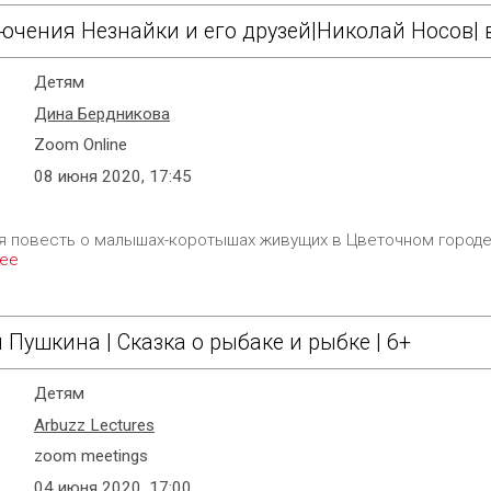
ючения Незнайки и его друзей|Николай Носов| 
Детям
Дина Бердникова
Zoom Online
08 июня 2020, 17:45
я повесть о малышах-коротышах живущих в Цветочном городе.
ее
 Пушкина | Сказка о рыбаке и рыбке | 6+
Детям
Arbuzz Lectures
zoom meetings
04 июня 2020, 17:00