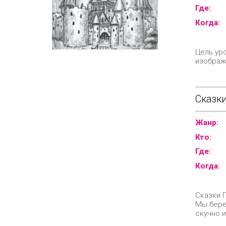
Где:
Когда:
Цель ур
изображе
Сказки
Жанр:
Кто:
Где:
Когда:
Сказки 
Мы берем
скучно и