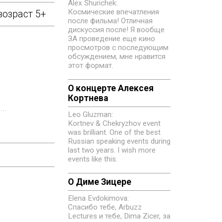
Alex Shurichek:
Космические впечатления
возраст 5+
после фильма! Отличная
дискуссия после! Я вообще
ЗА проведение еще кино
просмотров с последующим
обсуждением, мне нравится
этот формат.
О концерте Алексея
Кортнева
..
Leo Gluzman:
Kortnev & Chekryzhov event
was brilliant. One of the best
Russian speaking events during
last two years. I wish more
events like this.
О Диме Зицере
Elena Evdokimovа:
Спасибо тебе, Arbuzz
Lectures и тебе, Dima Zicer, за