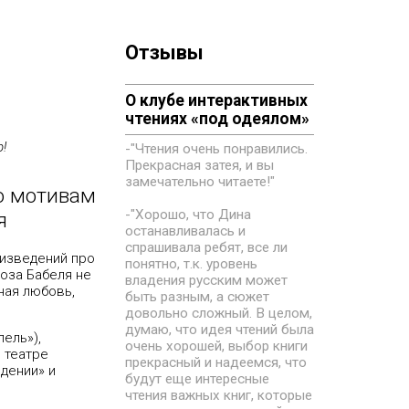
Отзывы
О клубе интерактивных
чтениях «под одеялом»
!
-"Чтения очень понравились.
Прекрасная затея, и вы
замечательно читаете!"
о мотивам
-"Хорошо, что Дина
я
останавливалась и
спрашивала ребят, все ли
оизведений про
понятно, т.к. уровень
роза Бабеля не
владения русским может
ная любовь,
быть разным, а сюжет
довольно сложный. В целом,
думаю, что идея чтений была
ель»),
очень хорошей, выбор книги
в театре
прекрасный и надеемся, что
дении» и
будут еще интересные
чтения важных книг, которые