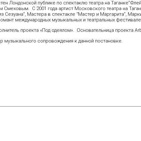
стен Лондонской публике по спектаклю театра на Таганке”Флей
ом Смеховым. С 2001 года артист Московского театра на Таган
з Сезуана”, Мастера в спектакле “Мастер и Маргарита”, Марк
ипломант международных музыкальных и театральных фестивале
полнитель проекта «Под одеялом». Оcновательница проекта Arb
ор музыкального сопровождения к данной постановке.