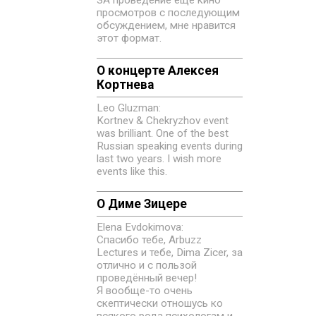
просмотров с последующим
обсуждением, мне нравится
этот формат.
О концерте Алексея
Кортнева
Leo Gluzman:
Kortnev & Chekryzhov event
was brilliant. One of the best
Russian speaking events during
last two years. I wish more
events like this.
О Диме Зицере
Elena Evdokimovа:
Спасибо тебе, Arbuzz
Lectures и тебе, Dima Zicer, за
отлично и с пользой
проведённый вечер!
Я вообще-то очень
скептически отношусь ко