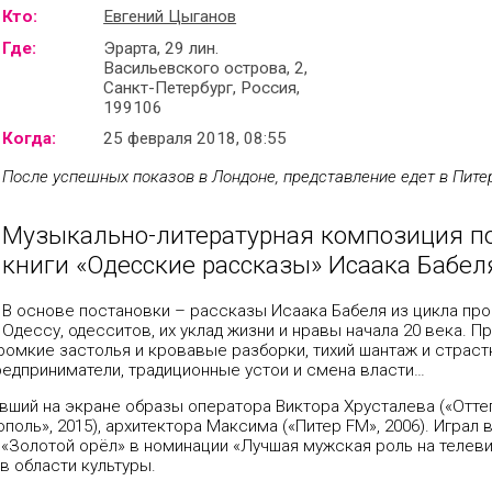
Кто:
Евгений Цыганов
Где:
Эрарта, 29 лин.
Васильевского острова, 2,
Санкт-Петербург, Россия,
199106
Когда:
25 февраля 2018, 08:55
После успешных показов в Лондоне, представление едет в Питер
Музыкально-литературная композиция п
книги «Одесские рассказы» Исаака Бабел
В основе постановки – рассказы Исаака Бабеля из цикла пр
Одессу, одесситов, их уклад жизни и нравы начала 20 века. П
Громкие застолья и кровавые разборки, тихий шантаж и страст
едприниматели, традиционные устои и смена власти…
ивший на экране образы оператора Виктора Хрусталева («Оттеп
оль», 2015), архитектора Максима («Питер FM», 2006). Играл 
«Золотой орёл» в номинации «Лучшая мужская роль на телеви
 области культуры.