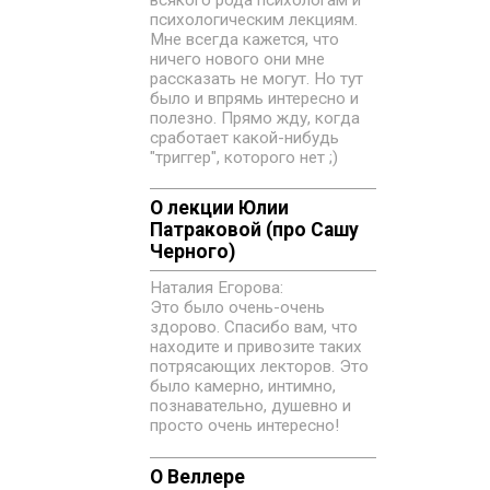
всякого рода психологам и
психологическим лекциям.
Мне всегда кажется, что
ничего нового они мне
рассказать не могут. Но тут
было и впрямь интересно и
полезно. Прямо жду, когда
сработает какой-нибудь
"триггер", которого нет ;)
О лекции Юлии
Патраковой (про Сашу
Черного)
Наталия Егорова:
Это было очень-очень
здорово. Спасибо вам, что
находите и привозите таких
потрясающих лекторов. Это
было камерно, интимно,
познавательно, душевно и
просто очень интересно!
О Веллере