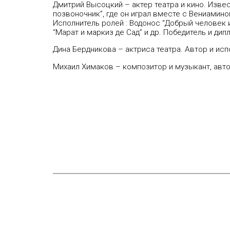
Дмитрий Высоцкий
– актер театра и кино. Изве
позвоночник”, где он играл вместе с Вениамин
Исполнитель ролей : Водонос “Добрый человек и
“Марат и маркиз де Сад” и др. Победитель и д
Дина Бердникова –
актриса театра. Автор и ис
Михаил Химаков –
композитор и музыкант, авт