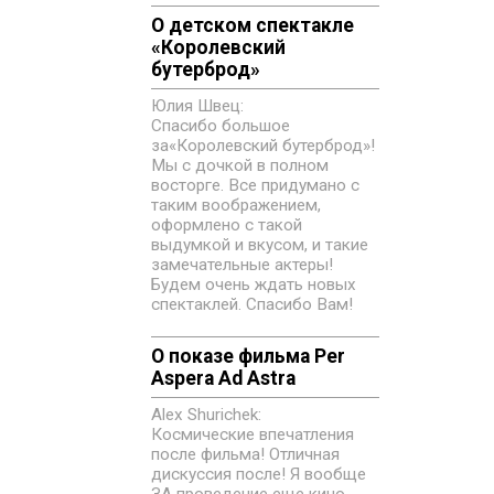
О детском спектакле
«‎Королевский
бутерброд»
Юлия Швец:
Спасибо большое
за«‎Королевский бутерброд»!
Мы с дочкой в полном
восторге. Все придумано с
таким воображением,
оформлено с такой
выдумкой и вкусом, и такие
замечательные актеры!
Будем очень ждать новых
спектаклей. Спасибо Вам!
О показе фильма Per
Aspera Ad Astra
Alex Shurichek:
Космические впечатления
после фильма! Отличная
дискуссия после! Я вообще
ЗА проведение еще кино