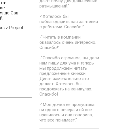
дают почву для дальнейших
та-
размышлений."
ке.
из де Сад
-"Хотелось бы
й.
поблагодарить вас за чтения
с ребятами. Спасибо!"
uzz Project.
-"Читать в компании
оказалось очень интересно.
Спасибо!"
-"Спасибо огромное, вы дали
нам пищу для ума и теперь
мы продолжаем читать
предложенные книжки.
Дина- замечательно это
делает. Хотелось бы
продолжать на каникулах.
Спасибо!
-"Моя дочка не пропустила
ни одного вечера и ей все
нравилось и она говорила,
что все понимает."