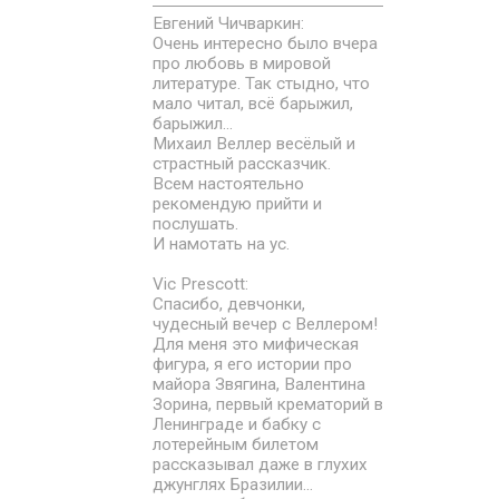
Евгений Чичваркин:
Очень интересно было вчера
про любовь в мировой
литературе. Так стыдно, что
мало читал, всё барыжил,
барыжил...
Михаил Веллер весёлый и
страстный рассказчик.
Всем настоятельно
рекомендую прийти и
послушать.
И намотать на ус.
Vic Prescott:
Спасибо, девчонки,
чудесный вечер с Веллером!
Для меня это мифическая
фигура, я его истории про
майора Звягина, Валентина
Зорина, первый крематорий в
Ленинграде и бабку с
лотерейным билетом
рассказывал даже в глухих
джунглях Бразилии...