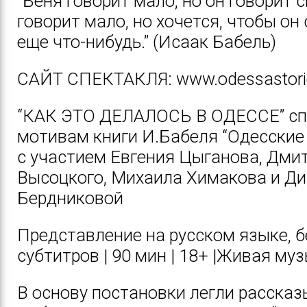
“Беня говорит мало, но он говорит 
говорит мало, но хочется, чтобы он
еще что-нибудь.” (Исаак Бабель)
САЙТ СПЕКТАКЛЯ:
www.odessastor
“КАК ЭТО ДЕЛАЛОСЬ В ОДЕССЕ”
сп
мотивам книги И.Бабеля “Одесские
с участием
Евгения Цыганова, Дми
Высоцкого, Михаила Химакова и Д
Бердниковой
Представление на русском языке, б
субтитров | 90 мин | 18+ |Живая му
В основу постановки легли расска