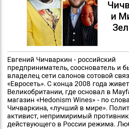
Чич
и М
Зел
Евгений Чичваркин - российский
предприниматель, сооснователь и 
владелец сети салонов сотовой свя
«Евросеть». С конца 2008 года живет
Великобритании, где основал в Mayf
магазин «Hedonism Wines» - по слов
Чичваркина, «лучший в мире». Поли
активист, непримиримый противник
действующего в России режима. Лю