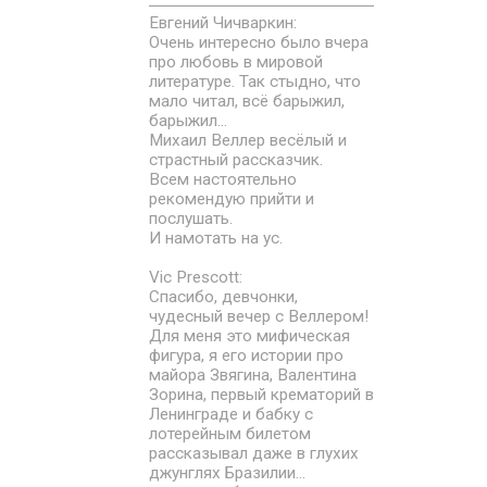
Евгений Чичваркин:
Очень интересно было вчера
про любовь в мировой
литературе. Так стыдно, что
мало читал, всё барыжил,
барыжил...
Михаил Веллер весёлый и
страстный рассказчик.
Всем настоятельно
рекомендую прийти и
послушать.
И намотать на ус.
Vic Prescott:
Спасибо, девчонки,
чудесный вечер с Веллером!
Для меня это мифическая
фигура, я его истории про
майора Звягина, Валентина
Зорина, первый крематорий в
Ленинграде и бабку с
лотерейным билетом
рассказывал даже в глухих
джунглях Бразилии...