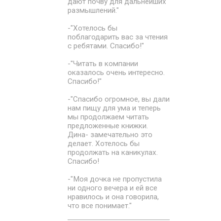
дают почву для дальнейших
размышлений."
-"Хотелось бы
поблагодарить вас за чтения
с ребятами. Спасибо!"
-"Читать в компании
оказалось очень интересно.
Спасибо!"
-"Спасибо огромное, вы дали
нам пищу для ума и теперь
мы продолжаем читать
предложенные книжки.
Дина- замечательно это
делает. Хотелось бы
продолжать на каникулах.
Спасибо!
-"Моя дочка не пропустила
ни одного вечера и ей все
нравилось и она говорила,
что все понимает."