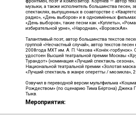
фронтмен, поэт и композитор. Кортнев — автор тек
музыки, а также исполнитель большинства песен, 
спектаклях, выпущенных в соавторстве с «Квартет
радио», «День выборов» и в одноимённых фильмах
«День выборов», такие песни как «Куплеты», «Рома
избирательной урне», «Народная», «ВоровскАя».
Талантливый поэт, автор большинства текстов пес
группой «Несчастный случай», автор текстов песен
2008года МХТ им. А. П. Чехова «Конёк-горбунок». 
удостоен Высшей театральной премии Москвы «Хр
Турандот» (номинация «Лучший спектакль сезона», 2
Национальной театральной премии «Золотая маска
«Лучший спектакль в жанре оперетты / мюзикла», 20
Озвучил в переводной версии мультфильма «Кошма
Рождеством» (по сценарию Тима Бёртона) Джека 
Тыкв.
Мероприятия: