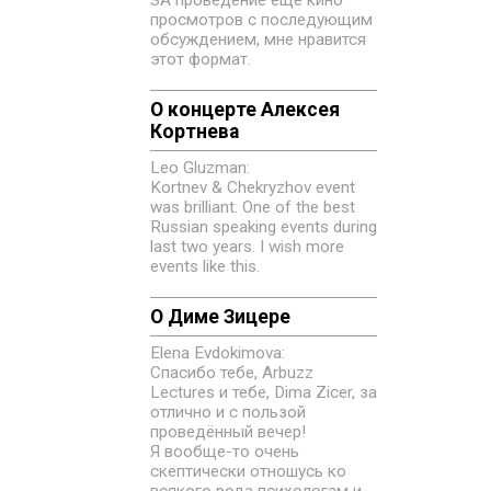
просмотров с последующим
обсуждением, мне нравится
этот формат.
О концерте Алексея
Кортнева
Leo Gluzman:
Kortnev & Chekryzhov event
was brilliant. One of the best
Russian speaking events during
last two years. I wish more
events like this.
О Диме Зицере
Elena Evdokimovа:
Спасибо тебе, Arbuzz
Lectures и тебе, Dima Zicer, за
отлично и с пользой
проведённый вечер!
Я вообще-то очень
скептически отношусь ко