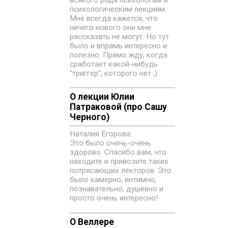
всякого рода психологам и
психологическим лекциям.
Мне всегда кажется, что
ничего нового они мне
рассказать не могут. Но тут
было и впрямь интересно и
полезно. Прямо жду, когда
сработает какой-нибудь
"триггер", которого нет ;)
О лекции Юлии
Патраковой (про Сашу
Черного)
Наталия Егорова:
Это было очень-очень
здорово. Спасибо вам, что
находите и привозите таких
потрясающих лекторов. Это
было камерно, интимно,
познавательно, душевно и
просто очень интересно!
О Веллере