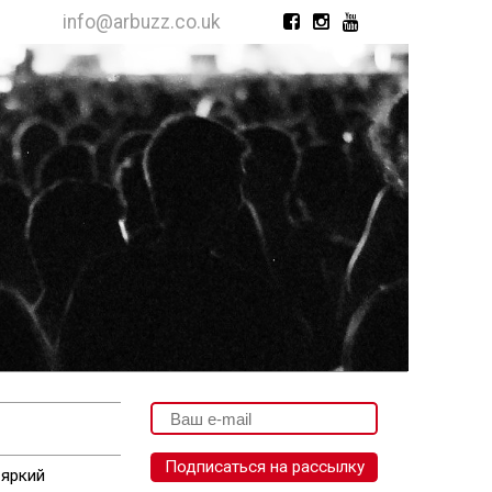
info@arbuzz.co.uk
 яркий