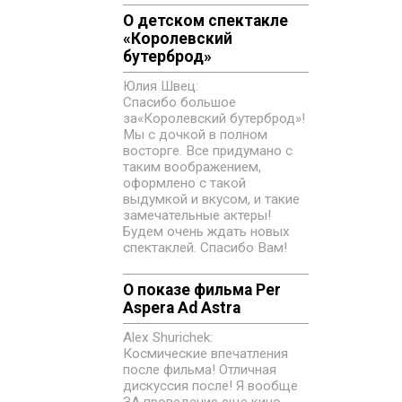
О детском спектакле
«‎Королевский
бутерброд»
Юлия Швец:
Спасибо большое
за«‎Королевский бутерброд»!
Мы с дочкой в полном
восторге. Все придумано с
таким воображением,
оформлено с такой
выдумкой и вкусом, и такие
замечательные актеры!
Будем очень ждать новых
спектаклей. Спасибо Вам!
О показе фильма Per
Aspera Ad Astra
Alex Shurichek:
Космические впечатления
после фильма! Отличная
дискуссия после! Я вообще
ЗА проведение еще кино