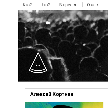
Кто?
Что?
В прессе
О нас
Алексей Кортнев