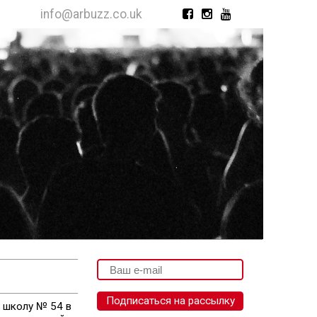
info@arbuzz.co.uk
 школу № 54 в