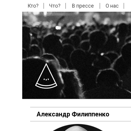
Кто?
Что?
В прессе
О нас
Александр Филиппенко