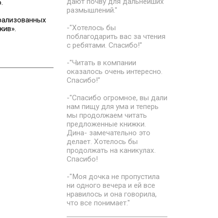
дают почву для дальнейших
.
размышлений."
трализованных
-"Хотелось бы
жив».
поблагодарить вас за чтения
с ребятами. Спасибо!"
-"Читать в компании
оказалось очень интересно.
Спасибо!"
-"Спасибо огромное, вы дали
нам пищу для ума и теперь
мы продолжаем читать
предложенные книжки.
Дина- замечательно это
делает. Хотелось бы
продолжать на каникулах.
Спасибо!
-"Моя дочка не пропустила
ни одного вечера и ей все
нравилось и она говорила,
что все понимает."