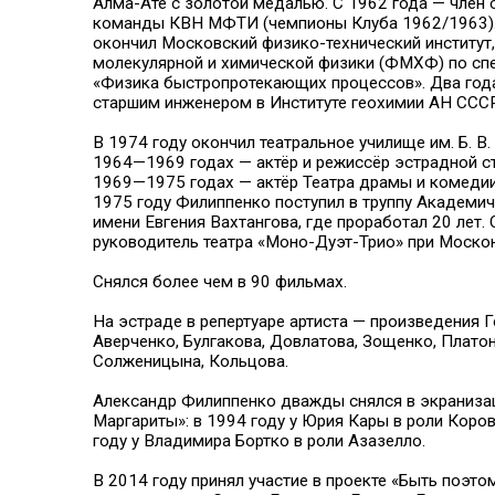
Алма-Ате с золотой медалью. С 1962 года — член 
команды КВН МФТИ (чемпионы Клуба 1962/1963).
окончил Московский физико-технический институт,
молекулярной и химической физики (ФМХФ) по сп
«Физика быстропротекающих процессов». Два год
старшим инженером в Институте геохимии АН ССС
В 1974 году окончил театральное училище им. Б. В.
1964—1969 годах — актёр и режиссёр эстрадной с
1969—1975 годах — актёр Театра драмы и комедии 
1975 году Филиппенко поступил в труппу Академич
имени Евгения Вахтангова, где проработал 20 лет.
руководитель театра «Моно-Дуэт-Трио» при Москон
Снялся более чем в 90 фильмах.
На эстраде в репертуаре артиста — произведения Г
Аверченко, Булгакова, Довлатова, Зощенко, Плато
Солженицына, Кольцова.
Александр Филиппенко дважды снялся в экраниза
Маргариты»: в 1994 году у Юрия Кары в роли Коров
году у Владимира Бортко в роли Азазелло.
В 2014 году принял участие в проекте «Быть поэтом