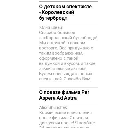
О детском спектакле
«‎Королевский
бутерброд»
Юлия Швец:
Спасибо большое
за«‎Королевский бутерброд»!
Мы с дочкой в полном
восторге. Все придумано с
таким воображением,
оформлено с такой
выдумкой и вкусом, и такие
замечательные актеры!
Будем очень ждать новых
спектаклей. Спасибо Вам!
О показе фильма Per
Aspera Ad Astra
Alex Shurichek:
Космические впечатления
после фильма! Отличная
дискуссия после! Я вообще
ЗА проведение еще кино