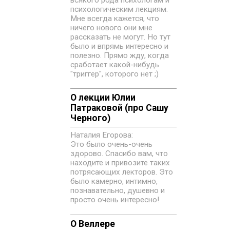
всякого рода психологам и
психологическим лекциям.
Мне всегда кажется, что
ничего нового они мне
рассказать не могут. Но тут
было и впрямь интересно и
полезно. Прямо жду, когда
сработает какой-нибудь
"триггер", которого нет ;)
О лекции Юлии
Патраковой (про Сашу
Черного)
Наталия Егорова:
Это было очень-очень
здорово. Спасибо вам, что
находите и привозите таких
потрясающих лекторов. Это
было камерно, интимно,
познавательно, душевно и
просто очень интересно!
О Веллере