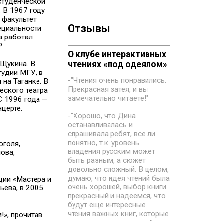
студенческой
 В 1967 году
 факультет
Отзывы
ециальности
а работал
Р.
О клубе интерактивных
 Щукина. В
чтениях «под одеялом»
тудии МГУ, в
-"Чтения очень понравились.
на Таганке. В
Прекрасная затея, и вы
еского театра
замечательно читаете!"
 С 1996 года —
церте.
-"Хорошо, что Дина
останавливалась и
спрашивала ребят, все ли
понятно, т.к. уровень
оголя,
владения русским может
нова,
быть разным, а сюжет
довольно сложный. В целом,
думаю, что идея чтений была
ции «Мастера и
очень хорошей, выбор книги
ьева, в 2005
прекрасный и надеемся, что
будут еще интересные
чтения важных книг, которые
!», прочитав