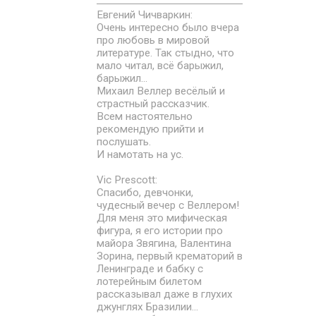
Евгений Чичваркин:
Очень интересно было вчера
про любовь в мировой
литературе. Так стыдно, что
мало читал, всё барыжил,
барыжил...
Михаил Веллер весёлый и
страстный рассказчик.
Всем настоятельно
рекомендую прийти и
послушать.
И намотать на ус.
Vic Prescott:
Спасибо, девчонки,
чудесный вечер с Веллером!
Для меня это мифическая
фигура, я его истории про
майора Звягина, Валентина
Зорина, первый крематорий в
Ленинграде и бабку с
лотерейным билетом
рассказывал даже в глухих
джунглях Бразилии...