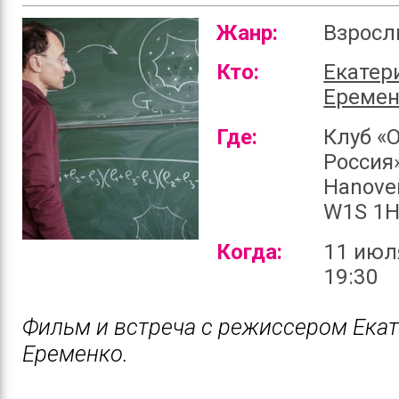
Жанр:
Взрос
Кто:
Екатер
Еремен
Где:
Клуб «
Россия»
Hanover
W1S 1
Когда:
11 июл
19:30
Фильм и встреча с режиссером Ека
Еременко.