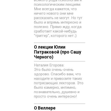
всякого рода психологам и
психологическим лекциям.
Мне всегда кажется, что
ничего нового они мне
рассказать не могут. Но тут
было и впрямь интересно и
полезно. Прямо жду, когда
сработает какой-нибудь
"триггер", которого нет ;)
О лекции Юлии
Патраковой (про Сашу
Черного)
Наталия Егорова:
Это было очень-очень
здорово. Спасибо вам, что
находите и привозите таких
потрясающих лекторов. Это
было камерно, интимно,
познавательно, душевно и
просто очень интересно!
О Веллере