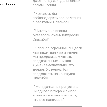
дают почву для дальнейших
щей Диной
размышлений."
-"Хотелось бы
поблагодарить вас за чтения
с ребятами. Спасибо!"
-"Читать в компании
оказалось очень интересно.
Спасибо!"
-"Спасибо огромное, вы дали
нам пищу для ума и теперь
мы продолжаем читать
предложенные книжки.
Дина- замечательно это
делает. Хотелось бы
продолжать на каникулах.
Спасибо!
-"Моя дочка не пропустила
ни одного вечера и ей все
нравилось и она говорила,
что все понимает."