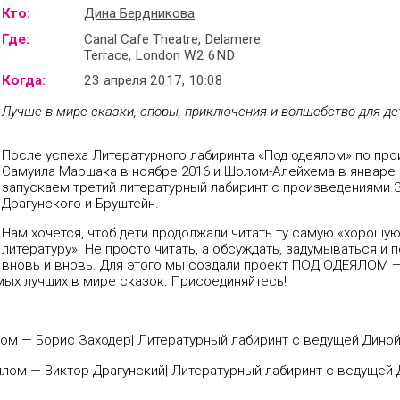
Кто:
Дина Бердникова
Где:
Canal Сafe Theatre, Delamere
Terrace, London W2 6ND
Когда:
23 апреля 2017, 10:08
Лучше в мире сказки, споры, приключения и волшебство для дет
После успеха Литературного лабиринта «Под одеялом» по пр
Самуила Маршака в ноябре 2016 и Шолом-Алейхема в январе 
запускаем третий литературный лабиринт с произведениями 
Драгунского и Бруштейн.
Нам хочется, чтоб дети продолжали читать ту самую «хорошу
литературу». Не просто читать, а обсуждать, задумываться и
вновь и вновь. Для этого мы создали проект ПОД ОДЕЯЛОМ 
мых лучших в мире сказок. Присоединяйтесь!
одеялом — Борис Заходер| Литературный лабиринт с ведущей Дин
еялом —
Виктор Драгунский| Литературный лабиринт с ведущей