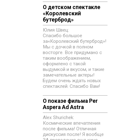
О детском спектакле
«‎Королевский
бутерброд»
Юлия Швец:
Спасибо большое
за«‎Королевский бутерброд»!
Мы с дочкой в полном
восторге. Все придумано с
таким воображением,
оформлено с такой
выдумкой и вкусом, и такие
замечательные актеры!
Будем очень ждать новых
спектаклей. Спасибо Вам!
О показе фильма Per
Aspera Ad Astra
Alex Shurichek:
Космические впечатления
после фильма! Отличная
дискуссия после! Я вообще
ЗА проведение еще кино