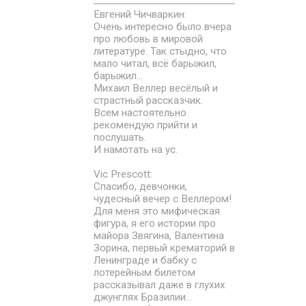
Евгений Чичваркин:
Очень интересно было вчера
про любовь в мировой
литературе. Так стыдно, что
мало читал, всё барыжил,
барыжил...
Михаил Веллер весёлый и
страстный рассказчик.
Всем настоятельно
рекомендую прийти и
послушать.
И намотать на ус.
Vic Prescott:
Спасибо, девчонки,
чудесный вечер с Веллером!
Для меня это мифическая
фигура, я его истории про
майора Звягина, Валентина
Зорина, первый крематорий в
Ленинграде и бабку с
лотерейным билетом
рассказывал даже в глухих
джунглях Бразилии...