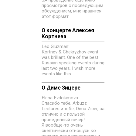
просмотров с последующим
обсуждением, мне нравится
этот формат.
О концерте Алексея
Кортнева
Leo Gluzman:
Kortnev & Chekryzhov event
was brilliant. One of the best
Russian speaking events during
last two years. I wish more
events like this.
О Диме Зицере
Elena Evdokimovа:
Спасибо тебе, Arbuzz
Lectures и тебе, Dima Zicer, за
отлично и с пользой
проведённый вечер!
Я вообще-то очень
скептически отношусь ко