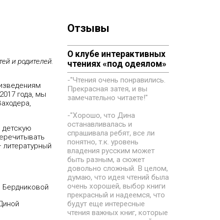
Отзывы
О клубе интерактивных
ей и родителей.
чтениях «под одеялом»
-"Чтения очень понравились.
оизведениям
Прекрасная затея, и вы
2017 года, мы
замечательно читаете!"
Заходера,
-"Хорошо, что Дина
останавливалась и
ю детскую
спрашивала ребят, все ли
 перечитывать
понятно, т.к. уровень
— литературный
владения русским может
быть разным, а сюжет
довольно сложный. В целом,
думаю, что идея чтений была
очень хорошей, выбор книги
ой Бердниковой
прекрасный и надеемся, что
 Диной
будут еще интересные
чтения важных книг, которые