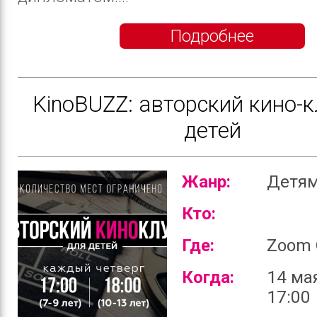
Подробнее
KinoBUZZ: авторский кино-к
детей
Жанр:
Детя
Кто:
Где:
Zoom 
Когда:
14 ма
17:00