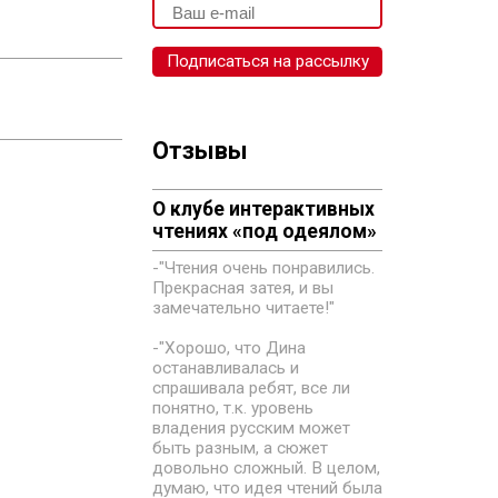
Отзывы
О клубе интерактивных
чтениях «под одеялом»
-"Чтения очень понравились.
Прекрасная затея, и вы
замечательно читаете!"
-"Хорошо, что Дина
останавливалась и
спрашивала ребят, все ли
понятно, т.к. уровень
владения русским может
быть разным, а сюжет
довольно сложный. В целом,
думаю, что идея чтений была