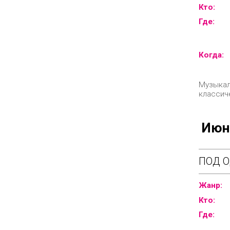
Кто:
Где:
Когда:
Музыкал
классич
Июн
ПОД О
Жанр:
Кто:
Где: