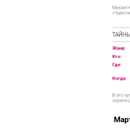
Михаил К
«Чудесн
ТАЙНЫ
Жанр:
Кто:
Где:
Когда:
В это п
скрипач,
Мар