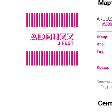
Мар
ARBUZ
Жанр:
Кто:
Где:
Когда:
Билеты 
...
Подро
Сен