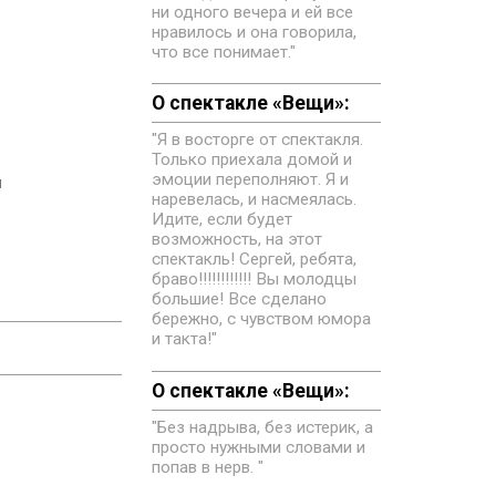
ни одного вечера и ей все
нравилось и она говорила,
что все понимает."
О спектакле «Вещи»:
"Я в восторге от спектакля.
Только приехала домой и
эмоции переполняют. Я и
й
наревелась, и насмеялась.
Идите, если будет
возможность, на этот
спектакль! Сергей, ребята,
браво!!!!!!!!!!!! Вы молодцы
большие! Все сделано
бережно, с чувством юмора
и такта!"
О спектакле «Вещи»:
"Без надрыва, без истерик, а
просто нужными словами и
попав в нерв. "