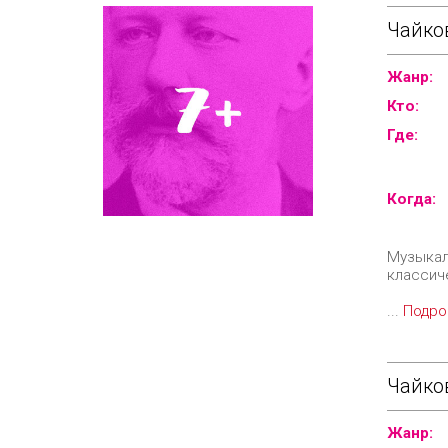
Чайков
Жанр:
Кто:
Где:
Когда:
Музыкал
классич
...
Подро
Чайков
Жанр: