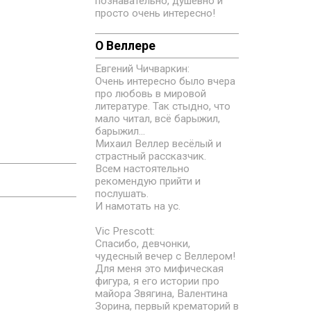
познавательно, душевно и
просто очень интересно!
О Веллере
Евгений Чичваркин:
.
Очень интересно было вчера
про любовь в мировой
литературе. Так стыдно, что
мало читал, всё барыжил,
барыжил...
Михаил Веллер весёлый и
страстный рассказчик.
Всем настоятельно
рекомендую прийти и
послушать.
И намотать на ус.
Vic Prescott:
Спасибо, девчонки,
чудесный вечер с Веллером!
Для меня это мифическая
фигура, я его истории про
майора Звягина, Валентина
Зорина, первый крематорий в