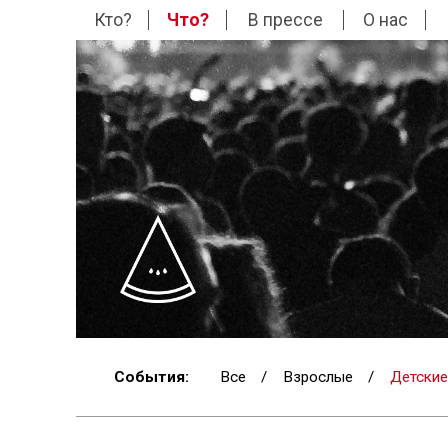
Кто?
Что?
В прессе
О нас
События:
Все
/
Взрослые
/
Детские