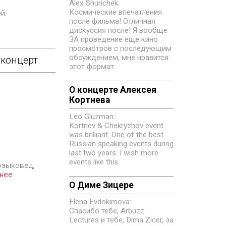
Alex Shurichek:
Космические впечатления
й:
после фильма! Отличная
дискуссия после! Я вообще
ЗА проведение еще кино
просмотров с последующим
обсуждением, мне нравится
-концерт
этот формат.
О концерте Алексея
Кортнева
Leo Gluzman:
Kortnev & Chekryzhov event
was brilliant. One of the best
Russian speaking events during
last two years. I wish more
events like this.
узыковед,
нее
О Диме Зицере
Elena Evdokimovа:
Спасибо тебе, Arbuzz
Lectures и тебе, Dima Zicer, за