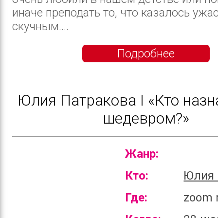
иначе преподать то, что казалось ужа
скучным....
Подробнее
Юлия Патракова I «Кто назн
шедевром?»
Жанр:
Кто:
Юлия 
Где:
zoom 