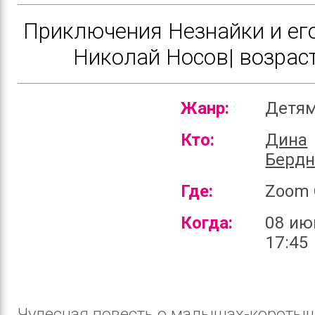
Приключения Незнайки и его
Николай Носов| возрас
Жанр:
Детя
Кто:
Дина
Бердн
Где:
Zoom 
Когда:
08 ию
17:45
Чудесная повесть о малышах-короты