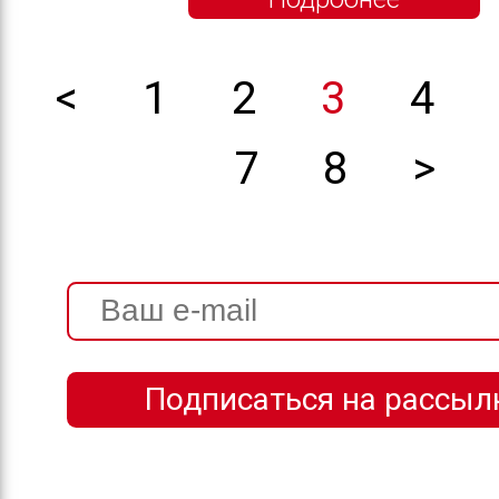
<
1
2
3
4
7
8
>