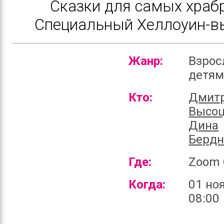
Сказки для самых храб
Специальный Хеллоуин-в
Жанр:
Взрос
детя
Кто:
Дмит
Высоц
Дина
Бердн
Где:
Zoom 
Когда:
01 но
08:00