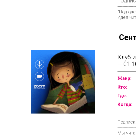
ПОДПИС
---------------
“Под оде
Идея чит
Сен
Клуб 
— 01.1
Жанр:
Кто:
Где:
Когда:
Подписка
---------------
Мы чита