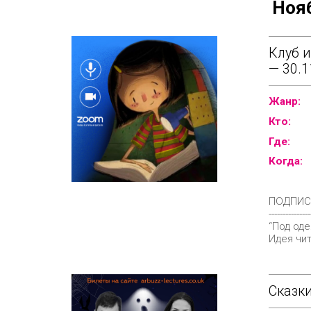
Ноя
Клуб 
— 30.1
Жанр:
Кто:
Где:
Когда:
ПОДПИС
---------------
“Под оде
Идея чит
Сказк