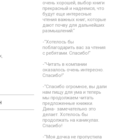
очень хорошей, выбор книги
прекрасный и надеемся, что
будут еще интересные
чтения важных книг, которые
дают почву для дальнейших
размышлений."
-"Хотелось бы
поблагодарить вас за чтения
с ребятами. Спасибо!"
х,
-"Читать в компании
оказалось очень интересно.
Спасибо!"
-"Спасибо огромное, вы дали
нам пищу для ума и теперь
мы продолжаем читать
н
предложенные книжки.
Дина- замечательно это
делает. Хотелось бы
продолжать на каникулах.
Спасибо!
-"Моя дочка не пропустила