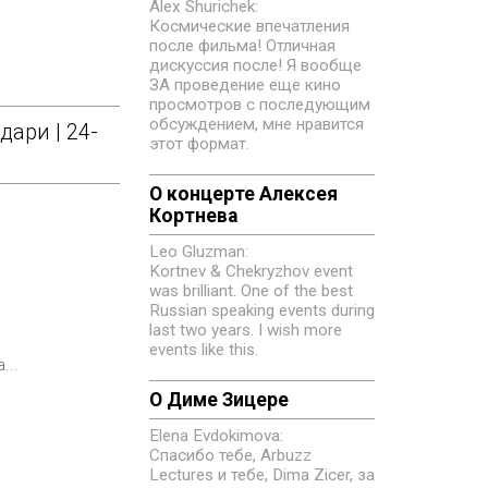
Alex Shurichek:
Космические впечатления
после фильма! Отличная
дискуссия после! Я вообще
ЗА проведение еще кино
просмотров с последующим
обсуждением, мне нравится
дари | 24-
этот формат.
О концерте Алексея
Кортнева
Leo Gluzman:
Kortnev & Chekryzhov event
was brilliant. One of the best
Russian speaking events during
last two years. I wish more
events like this.
...
О Диме Зицере
Elena Evdokimovа:
Спасибо тебе, Arbuzz
Lectures и тебе, Dima Zicer, за