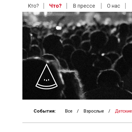
Кто?
Что?
В прессе
О нас
События:
Все
/
Взрослые
/
Детские