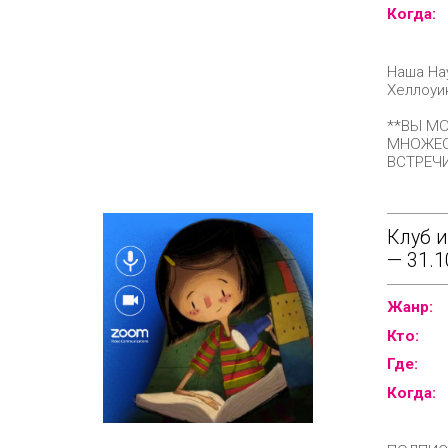
Когда:
Наша На
Хеллоуи
**ВЫ М
МНОЖЕС
ВСТРЕЧИ
Клуб 
— 31.1
Жанр:
Кто:
Где:
Когда: