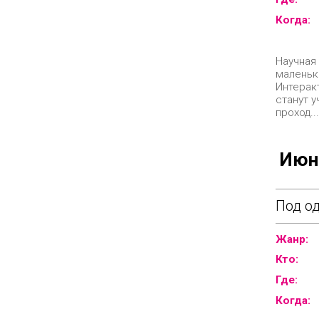
Когда:
Научная
маленьк
Интерак
станут 
проход..
Июн
Под од
Жанр:
Кто:
Где:
Когда: