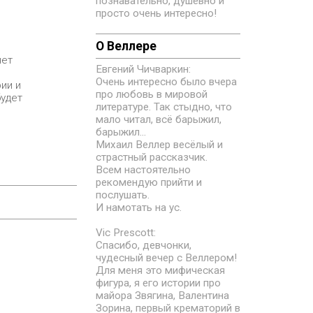
познавательно, душевно и
просто очень интересно!
О Веллере
нет
Евгений Чичваркин:
Очень интересно было вчера
ии и
про любовь в мировой
будет
литературе. Так стыдно, что
мало читал, всё барыжил,
барыжил...
Михаил Веллер весёлый и
страстный рассказчик.
Всем настоятельно
рекомендую прийти и
послушать.
И намотать на ус.
Vic Prescott:
Спасибо, девчонки,
чудесный вечер с Веллером!
Для меня это мифическая
фигура, я его истории про
майора Звягина, Валентина
Зорина, первый крематорий в