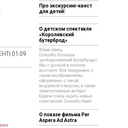
Про экскурсию-квест
т.
для детей:
О детском спектакле
«‎Королевский
бутерброд»
Юлия Швец:
НТ| 01.09
Спасибо большое
за«‎Королевский бутерброд»!
Мы с дочкой в полном
восторге. Все придумано с
таким воображением,
оформлено с такой
выдумкой и вкусом, и такие
замечательные актеры!
Будем очень ждать новых
спектаклей. Спасибо Вам!
О показе фильма Per
Aspera Ad Astra
бнее