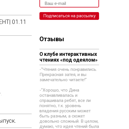
НТ| 01.11
Отзывы
О клубе интерактивных
чтениях «под одеялом»
-"Чтения очень понравились.
Прекрасная затея, и вы
замечательно читаете!"
-"Хорошо, что Дина
т.
останавливалась и
спрашивала ребят, все ли
понятно, т.к. уровень
владения русским может
быть разным, а сюжет
ыпуск.
довольно сложный. В целом,
думаю, что идея чтений была