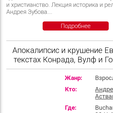
и христианство. Лекция историка и ре
Андрея Зубова....
Подробнее
Апокалипсис и крушение Е
текстах Конрада, Вулф и Г
Жанр:
Взро
Кто:
Андр
Аства
Где:
Bucha