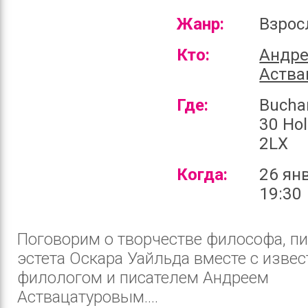
Жанр:
Взро
Кто:
Андр
Аства
Где:
Bucha
30 Ho
2LX
Когда:
26 ян
19:30
Поговорим о творчестве философа, пи
эстета Оскара Уайльда вместе с изве
филологом и писателем Андреем
Аствацатуровым....