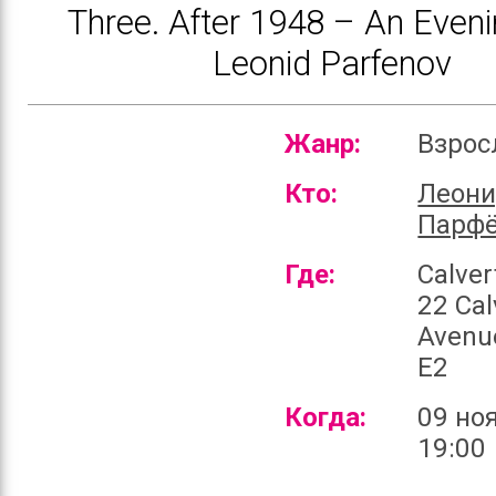
Three. After 1948 – An Eveni
Leonid Parfenov
Жанр:
Взро
Кто:
Леон
Парф
Где:
Calver
22 Cal
Avenu
E2
Когда:
09 но
19:00