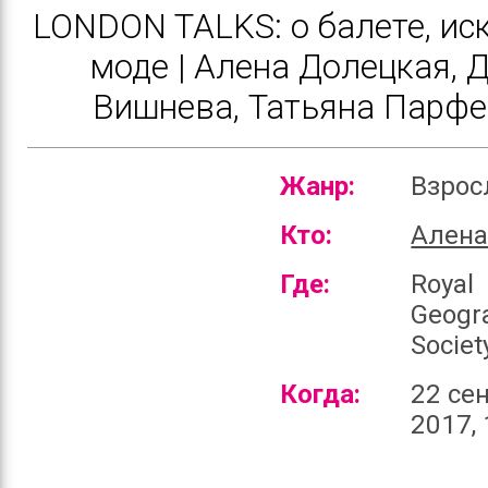
LONDON TALKS: о балете, иск
моде | Алена Долецкая, 
Вишнева, Татьяна Парф
Жанр:
Взро
Кто:
Алена
Где:
Royal
Geogr
Societ
Когда:
22 се
2017, 