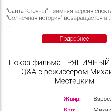
"Санта Клоуны" - зимняя версия спект
"Солнечная история" возвращается в 
...
Подробнее
Показ фильма ТРЯПИЧНЫЙ
Q&A c режиссером Миха
Местецким
Жанр:
Взро
Кто:
Миха