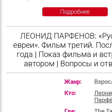
Подробнее
ЛЕОНИД ПАРФЕНОВ: «Ру
евреи». Фильм третий. Пос
года | Показ фильма и вст
автором | Вопросы и от
Жанр:
Взро
Кто:
Леон
Парф
Где:
The T