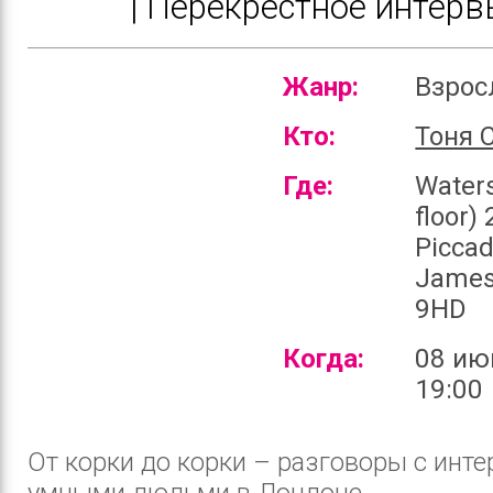
| Перекрестное интер
Жанр:
Взро
Кто:
Тоня 
Где:
Water
floor)
Piccadi
James
9HD
Когда:
08 ию
19:00
От корки до корки – разговоры с инт
умными людьми в Лондоне....