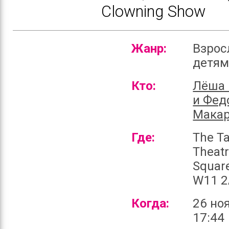
Clowning Show
Жанр:
Взрос
детя
Кто:
Лёша 
и Фед
Мака
Где:
The T
Theatr
Squar
W11 2
Когда:
26 но
17:44