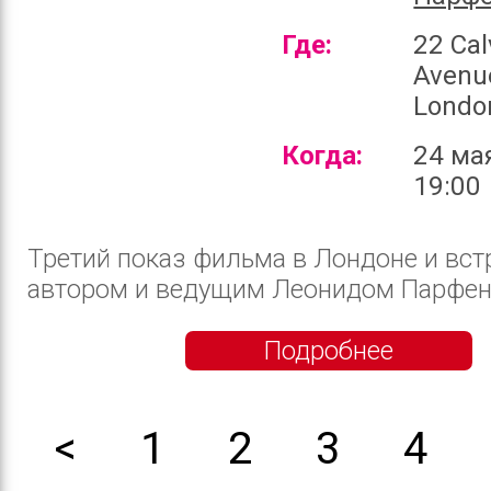
Где:
22 Cal
Avenu
Londo
Когда:
24 ма
19:00
Третий показ фильма в Лондоне и вст
автором и ведущим Леонидом Парфено
Подробнее
<
1
2
3
4