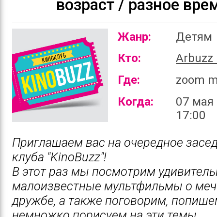
возраст / разное вре
Жанр:
Детям
Кто:
Arbuzz 
Где:
zoom m
Когда:
07 мая 
17:00
Приглашаем вас на очередное засе
клуба "KinoBuzz"!
В этот раз мы посмотрим удивитель
малоизвестные мультфильмы о меч
дружбе, а также поговорим, попише
немножко порисуем на эти темы.