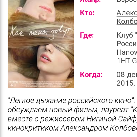
Кто:
Алек
Колб
Где:
Клуб 
Росси
Hanov
1HT 
Когда:
08 де
2015,
"Легкое дыхание российского кино"
обсуждаем новый фильм, лауреат "К
вместе с режиссером Нигиной Сайф
кинокритиком Александром Колбов