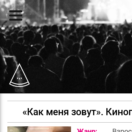
«Как меня зовут». Кино
Жанр:
Взро