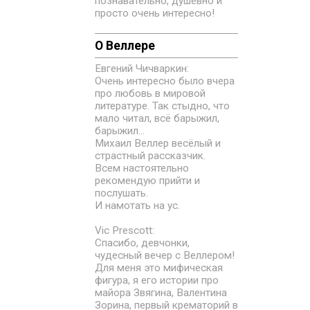
познавательно, душевно и
просто очень интересно!
О Веллере
Евгений Чичваркин:
Очень интересно было вчера
про любовь в мировой
литературе. Так стыдно, что
мало читал, всё барыжил,
барыжил...
Михаил Веллер весёлый и
страстный рассказчик.
Всем настоятельно
рекомендую прийти и
послушать.
И намотать на ус.
Vic Prescott:
Спасибо, девчонки,
чудесный вечер с Веллером!
Для меня это мифическая
фигура, я его истории про
майора Звягина, Валентина
Зорина, первый крематорий в