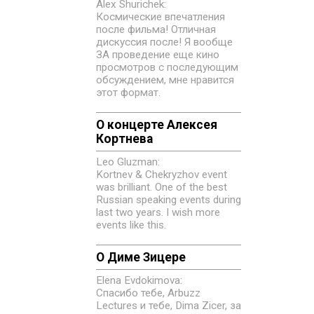
Alex Shurichek:
Космические впечатления
после фильма! Отличная
дискуссия после! Я вообще
ЗА проведение еще кино
просмотров с последующим
обсуждением, мне нравится
этот формат.
О концерте Алексея
Кортнева
Leo Gluzman:
Kortnev & Chekryzhov event
was brilliant. One of the best
Russian speaking events during
last two years. I wish more
events like this.
О Диме Зицере
Elena Evdokimovа:
Спасибо тебе, Arbuzz
Lectures и тебе, Dima Zicer, за