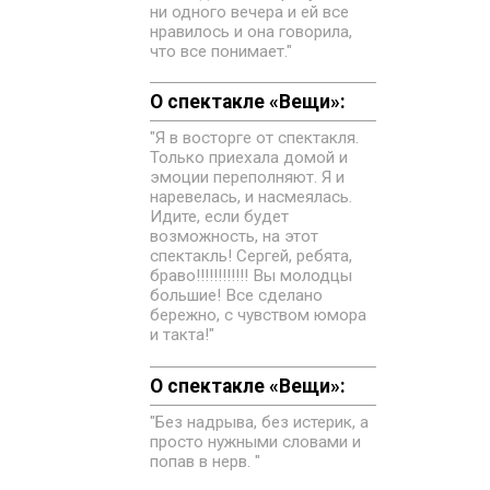
ни одного вечера и ей все
нравилось и она говорила,
что все понимает."
О спектакле «Вещи»:
"Я в восторге от спектакля.
Только приехала домой и
эмоции переполняют. Я и
наревелась, и насмеялась.
Идите, если будет
возможность, на этот
спектакль! Сергей, ребята,
браво!!!!!!!!!!!! Вы молодцы
большие! Все сделано
бережно, с чувством юмора
и такта!"
О спектакле «Вещи»:
"Без надрыва, без истерик, а
просто нужными словами и
попав в нерв. "