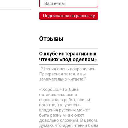
Отзывы
О клубе интерактивных
чтениях «под одеялом»
-"Чтения очень понравились.
Прекрасная затея, и вы
замечательно читаете!"
-"Хорошо, что Дина
останавливалась и
спрашивала ребят, все ли
понятно, т.к. уровень
владения русским может
быть разным, а сюжет
довольно сложный. В целом,
думаю, что идея чтений была