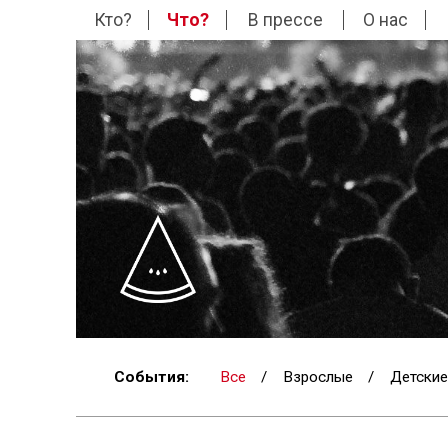
Кто?
Что?
В прессе
О нас
События:
Все
/
Взрослые
/
Детские